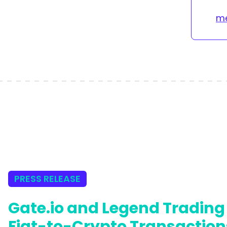
me
PRESS RELEASE
Gate.io and Legend Trading 
Fiat-to-Crypto Transaction