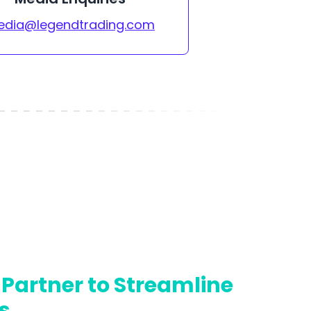
dia@legendtrading.com
Partner to Streamline
s