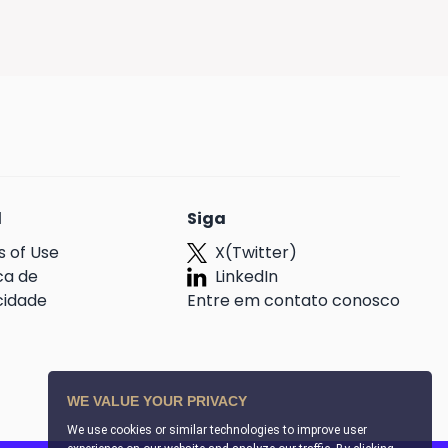
l
Siga
 of Use
X(Twitter)
ica de
LinkedIn
cidade
Entre em contato conosco
WE VALUE YOUR PRIVACY
We use cookies or similar technologies to improve user