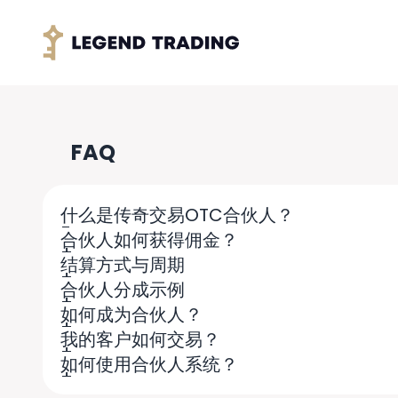
FAQ
什么是传奇交易OTC合伙人？
合伙人如何获得佣金？
传奇交易（
）是行业口碑
Legend Trading
结算方式与周期
之一。 持有多国金融牌照，是一家合规的金
合伙人分成示例
传奇交易非常欢迎合作伙伴共同发展。成为我
如何成为合伙人？
站注册开户。之后这些用户交易加密货币产生
我的客户如何交易？
只要是您带来的客户，产生的交易利润将终生
如何使用合伙人系统？
目前很多合伙人都可以获得一万美元以上的月