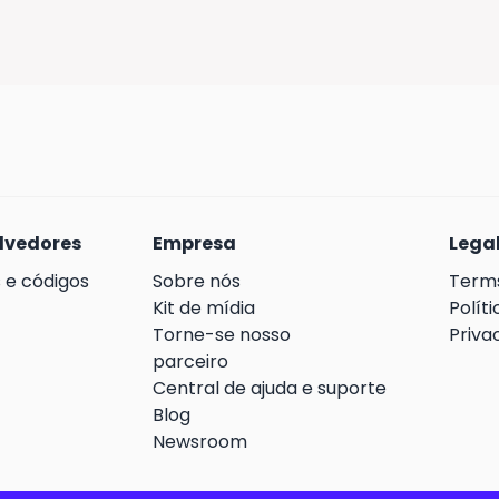
重置密码流程。
即可进入合伙人系统。
lvedores
Empresa
Lega
s e códigos
Sobre nós
Terms
Kit de mídia
Polít
Torne-se nosso
Priva
parceiro
Central de ajuda e suporte
Blog
Newsroom