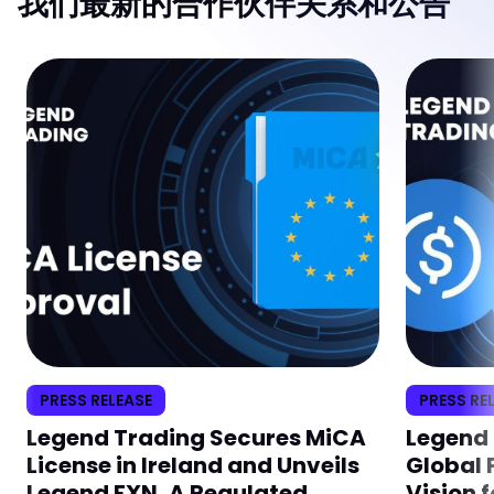
我们最新的合作伙伴关系和公告
PRESS RELEASE
PRESS RE
Legend Trading Secures MiCA
Legend 
License in Ireland and Unveils
Global 
Legend FXN, A Regulated
Vision f